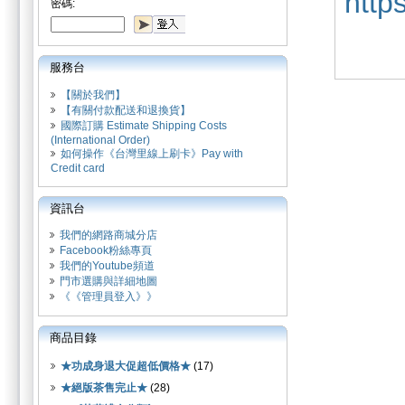
http
密碼:
服務台
【關於我們】
【有關付款配送和退換貨】
國際訂購 Estimate Shipping Costs
(International Order)
如何操作《台灣里線上刷卡》Pay with
Credit card
資訊台
我們的網路商城分店
Facebook粉絲專頁
我們的Youtube頻道
門市選購與詳細地圖
《《管理員登入》》
商品目錄
★功成身退大促超低價格★
(17)
★絕版茶售完止★
(28)