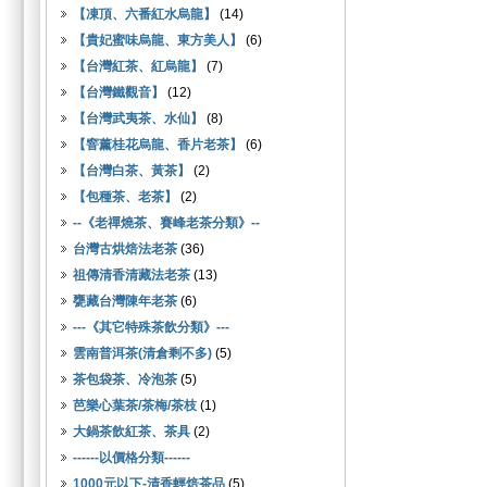
【凍頂、六番紅水烏龍】
(14)
【貴妃蜜味烏龍、東方美人】
(6)
【台灣紅茶、紅烏龍】
(7)
【台灣鐵觀音】
(12)
【台灣武夷茶、水仙】
(8)
【窨薰桂花烏龍、香片老茶】
(6)
【台灣白茶、黃茶】
(2)
【包種茶、老茶】
(2)
--《老禪燒茶、賽峰老茶分類》--
台灣古烘焙法老茶
(36)
祖傳清香清藏法老茶
(13)
甕藏台灣陳年老茶
(6)
---《其它特殊茶飲分類》---
雲南普洱茶(清倉剩不多)
(5)
茶包袋茶、冷泡茶
(5)
芭樂心葉茶/茶梅/茶枝
(1)
大鍋茶飲紅茶、茶具
(2)
------以價格分類------
1000元以下-清香輕焙茶品
(5)