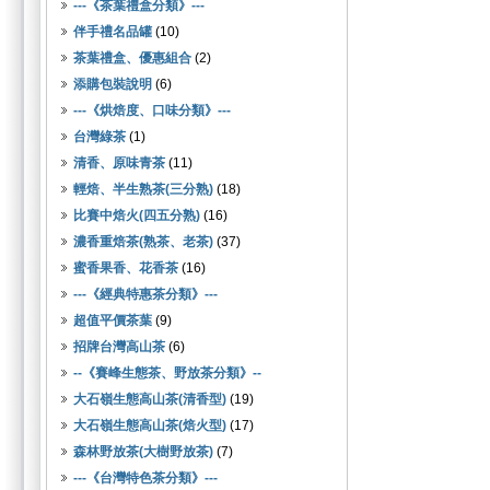
---《茶葉禮盒分類》---
伴手禮名品罐
(10)
茶葉禮盒、優惠組合
(2)
添購包裝說明
(6)
---《烘焙度、口味分類》---
台灣綠茶
(1)
清香、原味青茶
(11)
輕焙、半生熟茶(三分熟)
(18)
比賽中焙火(四五分熟)
(16)
濃香重焙茶(熟茶、老茶)
(37)
蜜香果香、花香茶
(16)
---《經典特惠茶分類》---
超值平價茶葉
(9)
招牌台灣高山茶
(6)
--《賽峰生態茶、野放茶分類》--
大石嶺生態高山茶(清香型)
(19)
大石嶺生態高山茶(焙火型)
(17)
森林野放茶(大樹野放茶)
(7)
---《台灣特色茶分類》---