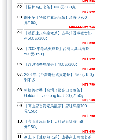
NT$ 550
02.
【招牌高山老茶】880元/300克
NT$ 800
03.
剩不多【特級桂花烏龍茶】清香型700
元/150g
NT$ 900
NT$ 700
04.
【濃香凍頂烏龍老茶】古早焙香鐵觀音熟
茶500元/300g
NT$ 500
05.
【2008年老武夷熟茶】台灣大葉武夷茶
500元/150g
NT$ 500
06.
【經典清香烏龍茶】400元/300g
NT$ 400
07.
2006年【台灣奇種武夷老茶】750元/150g
剩不多
NT$ 750
08.
輕焙蔗蜜香【台灣頂級高山金萱茶】
Golden Lily oolong tea 500元/150g
NT$ 500
09.
【高山蜜香貴妃烏龍茶】蜜味烏龍700
元/150g
NT$ 700
10.
【高山紅烏龍茶】大紅烏龍紅茶650
元/150g
NT$ 650
11.
新上市【凍頂熟老茶】濃香高山烏龍老茶