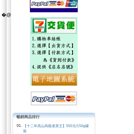
�@
暢銷商品排行
01.
【十二年高山烏龍老茶王】550元/150g罐
裝