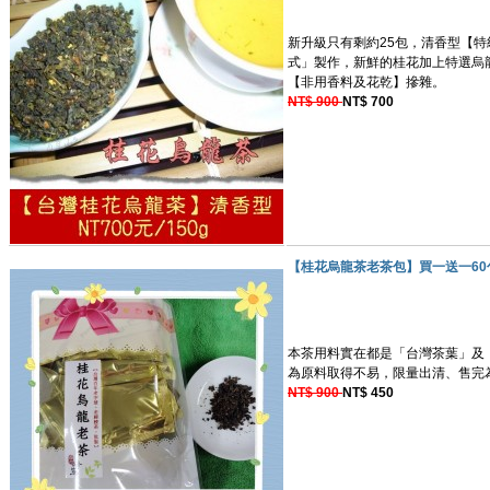
新升級只有剩約25包，清香型【特
式」製作，新鮮的桂花加上特選烏
【非用香料及花乾】摻雜。
NT$ 900
NT$ 700
【桂花烏龍茶老茶包】買一送一60
本茶用料實在都是「台灣茶葉」及
為原料取得不易，限量出清、售完
NT$ 900
NT$ 450