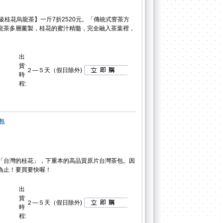
級桂花烏龍茶】一斤7折2520元。「傳統式窨茶方
龍茶多層薰製，桂花的蜜汁精髓，完全融入茶葉裡，
出
貨
２—５天（假日除外)
時
程:
包
「台灣的桂花」，下重本的高品質原片台灣茶包。因
為止！要買要快喔！
出
貨
２—５天（假日除外)
時
程: