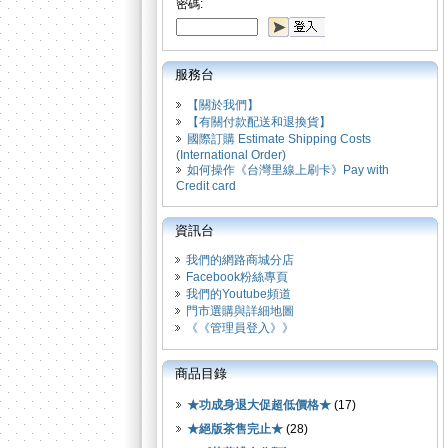
密碼:
服務台
【關於我們】
【有關付款配送和退換貨】
國際訂購 Estimate Shipping Costs
(International Order)
如何操作《台灣里線上刷卡》Pay with
Credit card
資訊台
我們的網路商城分店
Facebook粉絲專頁
我們的Youtube頻道
門市選購與詳細地圖
《《管理員登入》》
商品目錄
★功成身退大促超低價格★
(17)
★絕版茶售完止★
(28)