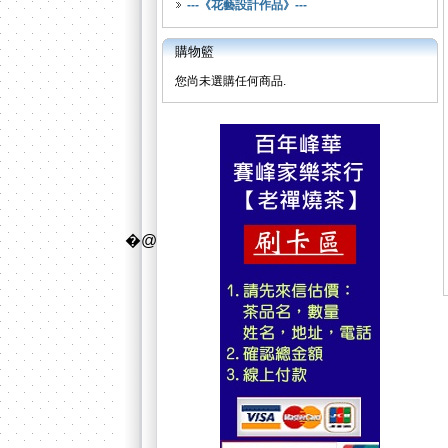
---《花藝設計作品》---
購物籃
您尚未選購任何商品.
�@