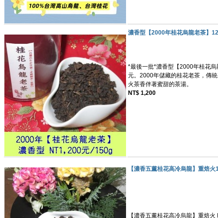
濃香型【2000年桂花烏龍老茶】120
*最後一批*濃香型【2000年桂花烏龍老
元。2000年儲藏的桂花老茶，傳
火茶香伴著蜜甜的茶湯。
NT$ 1,200
【濃香五薰桂花高冷烏龍】重焙火140
【濃香五薰桂花高冷烏龍】重焙火 NT$