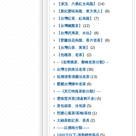
【凍頂、六番紅水烏龍】
(14)
【貴妃蜜味烏龍、東方美人】
(6)
【台灣紅茶、紅烏龍】
(7)
【台灣鐵觀音】
(12)
【台灣武夷茶、水仙】
(8)
【窨薰桂花烏龍、香片老茶】
(6)
【台灣白茶、黃茶】
(2)
【包種茶、老茶】
(2)
--《老禪燒茶、賽峰老茶分類》--
台灣古烘焙法老茶
(36)
祖傳清香清藏法老茶
(13)
甕藏台灣陳年老茶
(6)
---《其它特殊茶飲分類》---
雲南普洱茶(清倉剩不多)
(5)
茶包袋茶、冷泡茶
(5)
芭樂心葉茶/茶梅/茶枝
(1)
大鍋茶飲紅茶、茶具
(2)
------以價格分類------
1000元以下-清香輕焙茶品
(5)