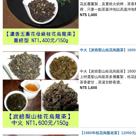
花反覆薰製，及重焙火烘烤，茶香
裡，只要一點茶葉沖泡以高溫沖泡
NT$ 1,400
中火【炭焙梨山桂花烏龍茶】1600元
中火【炭焙梨山桂花烏龍茶】1600元
上特選梨山烏龍茶多層薰製，桂花
茶香蜜甘，茶湯甘醇香濃。
NT$ 1,600
【1980年桂花烏龍老茶】12000元/