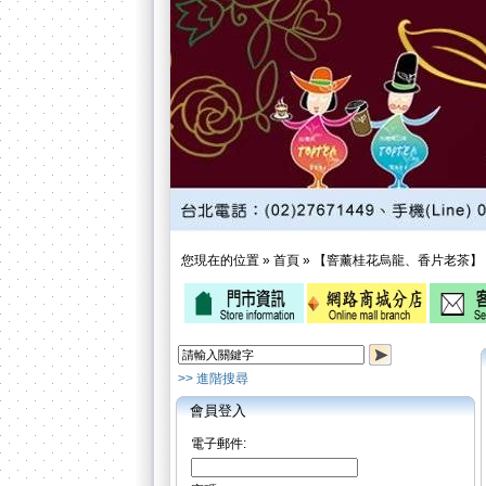
您現在的位置 »
首頁
»
【窨薰桂花烏龍、香片老茶】
>> 進階搜尋
會員登入
電子郵件: