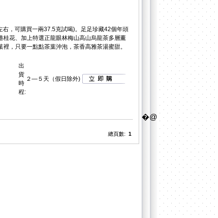
右，可購買一兩37.5克試喝)。足足珍藏42個年頭
港桂花、加上特選正龍眼林梅山高山烏龍茶多層薰
葉裡，只要一點點茶葉沖泡，茶香高雅茶湯蜜甜。
出
貨
２—５天（假日除外)
時
程:
�@
總頁數:
1