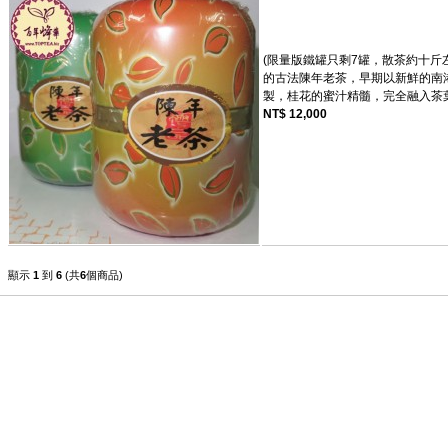
(限量版鐵罐只剩7罐，散茶約十斤左
的古法陳年老茶，早期以新鮮的南
製，桂花的蜜汁精髓，完全融入茶
NT$ 12,000
顯示
1
到
6
(共
6
個商品)