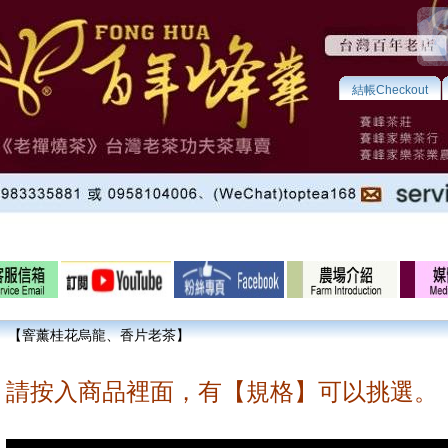
結帳Checkout
【窨薰桂花烏龍、香片老茶】
請按入商品裡面，有【規格】可以挑選。