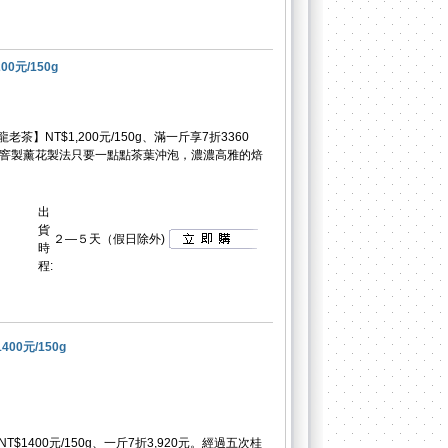
0元/150g
茶】NT$1,200元/150g、滿一斤享7折3360
統窨製薰花製法只要一點點茶葉沖泡，濃濃高雅的焙
出
貨
２—５天（假日除外)
時
程:
0元/150g
1400元/150g、一斤7折3,920元。經過五次桂