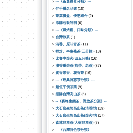
---《茶葉禮盒分類》---
伴手禮名品罐
(10)
茶葉禮盒、優惠組合
(2)
添購包裝說明
(6)
---《烘焙度、口味分類》---
台灣綠茶
(1)
清香、原味青茶
(11)
輕焙、半生熟茶(三分熟)
(18)
比賽中焙火(四五分熟)
(16)
濃香重焙茶(熟茶、老茶)
(37)
蜜香果香、花香茶
(16)
---《經典特惠茶分類》---
超值平價茶葉
(9)
招牌台灣高山茶
(6)
--《賽峰生態茶、野放茶分類》--
大石嶺生態高山茶(清香型)
(19)
大石嶺生態高山茶(焙火型)
(17)
森林野放茶(大樹野放茶)
(7)
---《台灣特色茶分類》---