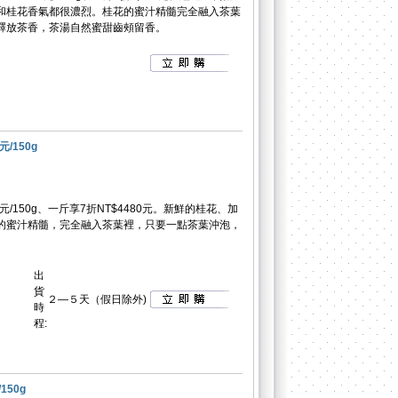
和桂花香氣都很濃烈。桂花的蜜汁精髓完全融入茶葉
釋放茶香，茶湯自然蜜甜齒頰留香。
/150g
/150g、一斤享7折NT$4480元。新鮮的桂花、加
的蜜汁精髓，完全融入茶葉裡，只要一點茶葉沖泡，
出
貨
２—５天（假日除外)
時
程:
150g