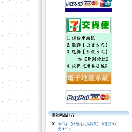
暢銷商品排行
01.
剩不多【特級桂花烏龍茶】清香型700
元/150g